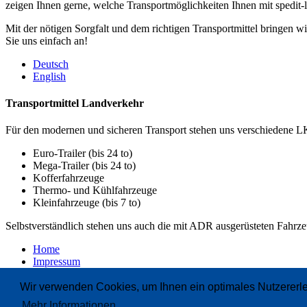
zeigen Ihnen gerne, welche Transportmöglichkeiten Ihnen mit spedit-
Mit der nötigen Sorgfalt und dem richtigen Transportmittel bringen 
Sie uns einfach an!
Deutsch
English
Transportmittel Landverkehr
Für den modernen und sicheren Transport stehen uns verschiedene 
Euro-Trailer (bis 24 to)
Mega-Trailer (bis 24 to)
Kofferfahrzeuge
Thermo- und Kühlfahrzeuge
Kleinfahrzeuge (bis 7 to)
Selbstverständlich stehen uns auch die mit ADR ausgerüsteten Fahrz
Home
Impressum
Datenschutzerklärung
AGB.pdf
(228 K bytes)
Wir verwenden Cookies, um Ihnen ein optimales Nutzererle
Mehr Informationen.